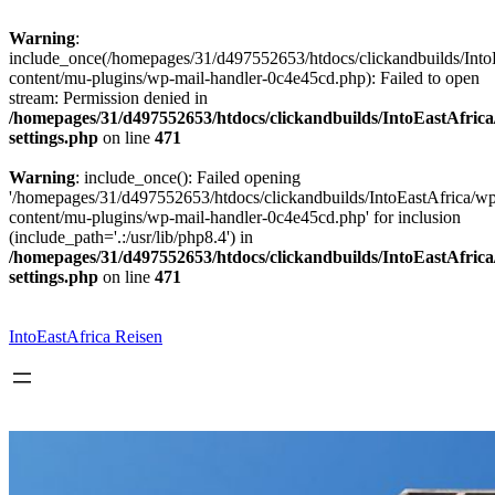
Warning
:
include_once(/homepages/31/d497552653/htdocs/clickandbuilds/Into
content/mu-plugins/wp-mail-handler-0c4e45cd.php): Failed to open
stream: Permission denied in
/homepages/31/d497552653/htdocs/clickandbuilds/IntoEastAfric
settings.php
on line
471
Warning
: include_once(): Failed opening
'/homepages/31/d497552653/htdocs/clickandbuilds/IntoEastAfrica/w
content/mu-plugins/wp-mail-handler-0c4e45cd.php' for inclusion
(include_path='.:/usr/lib/php8.4') in
/homepages/31/d497552653/htdocs/clickandbuilds/IntoEastAfric
settings.php
on line
471
Zum
Inhalt
springen
IntoEastAfrica Reisen