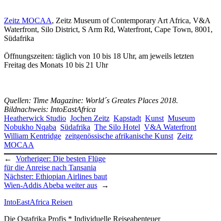
Zeitz MOCAA
, Zeitz Museum of Contemporary Art Africa, V&A
Waterfront, Silo District, S Arm Rd, Waterfront, Cape Town, 8001,
Südafrika
Öffnungszeiten: täglich von 10 bis 18 Uhr, am jeweils letzten
Freitag des Monats 10 bis 21 Uhr
Quellen: Time Magazine: World´s Greates Places 2018.
Bildnachweis:
Into
EastAfrica
Heatherwick Studio
Jochen Zeitz
Kapstadt
Kunst
Museum
Nobukho Nqaba
Südafrika
The Silo Hotel
V&A Waterfront
William Kentridge
zeitgenössische afrikanische Kunst
Zeitz
MOCAA
←
Vorheriger:
Die besten Flüge
für die Anreise nach Tansania
Nächster:
Ethiopian Airlines baut
Wien-Addis Abeba weiter aus
→
IntoEastAfrica Reisen
Die Ostafrika Profis * Individuelle Reiseabenteuer