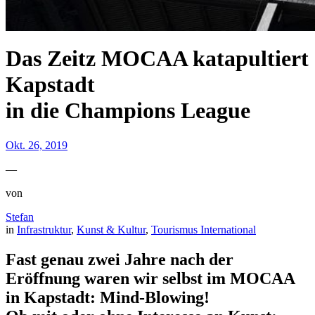
Das Zeitz MOCAA katapultiert
Kapstadt
in die Champions League
Okt. 26, 2019
—
von
Stefan
in
Infrastruktur
, 
Kunst & Kultur
, 
Tourismus International
Fast genau zwei Jahre nach der
Eröffnung waren wir selbst im MOCAA
in Kapstadt: Mind-Blowing!