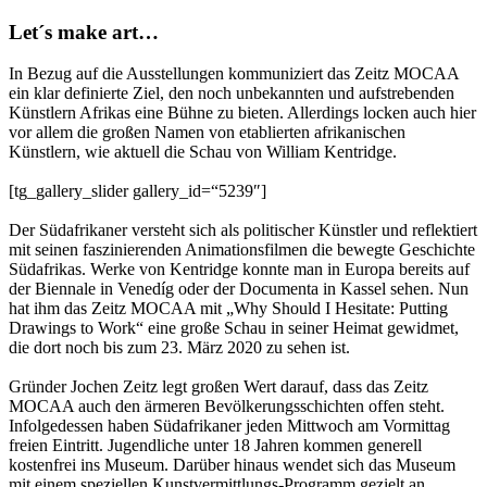
Let´s make art…
In Bezug auf die Ausstellungen kommuniziert das Zeitz MOCAA
ein klar definierte Ziel, den noch unbekannten und aufstrebenden
Künstlern Afrikas eine Bühne zu bieten. Allerdings locken auch hier
vor allem die großen Namen von etablierten afrikanischen
Künstlern, wie aktuell die Schau von William Kentridge.
[tg_gallery_slider gallery_id=“5239″]
Der Südafrikaner versteht sich als politischer Künstler und reflektiert
mit seinen faszinierenden Animationsfilmen die bewegte Geschichte
Südafrikas. Werke von Kentridge konnte man in Europa bereits auf
der Biennale in Venedíg oder der Documenta in Kassel sehen. Nun
hat ihm das Zeitz MOCAA mit „Why Should I Hesitate: Putting
Drawings to Work“ eine große Schau in seiner Heimat gewidmet,
die dort noch bis zum 23. März 2020 zu sehen ist.
Gründer Jochen Zeitz legt großen Wert darauf, dass das Zeitz
MOCAA auch den ärmeren Bevölkerungsschichten offen steht.
Infolgedessen haben Südafrikaner jeden Mittwoch am Vormittag
freien Eintritt. Jugendliche unter 18 Jahren kommen generell
kostenfrei ins Museum. Darüber hinaus wendet sich das Museum
mit einem speziellen Kunstvermittlungs-Programm gezielt an