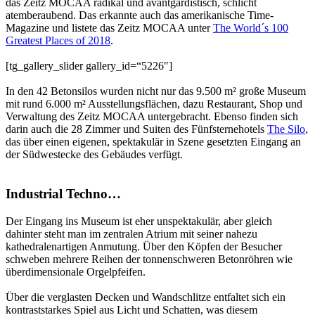
das Zeitz MOCAA radikal und avantgardistisch, schlicht
atemberaubend. Das erkannte auch das amerikanische Time-
Magazine und listete das Zeitz MOCAA unter
The World´s 100
Greatest Places of 2018
.
[tg_gallery_slider gallery_id=“5226″]
In den 42 Betonsilos wurden nicht nur das 9.500 m² große Museum
mit rund 6.000 m² Ausstellungsflächen, dazu Restaurant, Shop und
Verwaltung des Zeitz MOCAA untergebracht. Ebenso finden sich
darin auch die 28 Zimmer und Suiten des Fünfsternehotels
The Silo
,
das über einen eigenen, spektakulär in Szene gesetzten Eingang an
der Südwestecke des Gebäudes verfügt.
Industrial Techno…
Der Eingang ins Museum ist eher unspektakulär, aber gleich
dahinter steht man im zentralen Atrium mit seiner nahezu
kathedralenartigen Anmutung. Über den Köpfen der Besucher
schweben mehrere Reihen der tonnenschweren Betonröhren wie
überdimensionale Orgelpfeifen.
Über die verglasten Decken und Wandschlitze entfaltet sich ein
kontraststarkes Spiel aus Licht und Schatten, was diesem