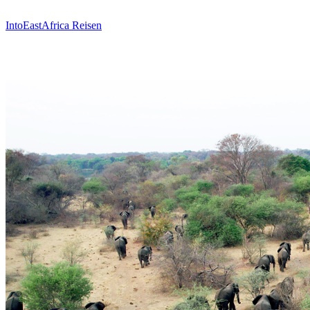
Inhalt
springen
IntoEastAfrica Reisen