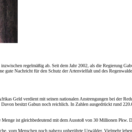
 inzwischen regelmäßig ab. Seit dem Jahr 2002, als die Regierung Ga
eine gute Nachricht für den Schutz der Artenvielfalt und des Regenwald
nd Afrikas Geld verdient mit seinen nationalen Anstrengungen bei der 
. Davon besitzt Gabun noch reichlich. In Zahlen ausgedrückt rund 220.
 Menge ist gleichbedeutend mit dem Ausstoß von 30 Millionen Pkw. Da
iche, vom Menschen noch nahezu unberührte Urwälder. Vielmehr leben d