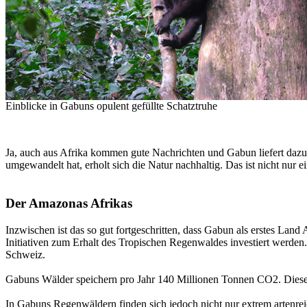
Einblicke in Gabuns opulent gefüllte Schatztruhe
Ja, auch aus Afrika kommen gute Nachrichten und Gabun liefert dazu
umgewandelt hat, erholt sich die Natur nachhaltig. Das ist nicht nur 
Der Amazonas Afrikas
Inzwischen ist das so gut fortgeschritten, dass Gabun als erstes La
Initiativen zum Erhalt des Tropischen Regenwaldes investiert werden
Schweiz.
Gabuns Wälder speichern pro Jahr 140 Millionen Tonnen CO2. Diese
In Gabuns Regenwäldern finden sich jedoch nicht nur extrem artenre