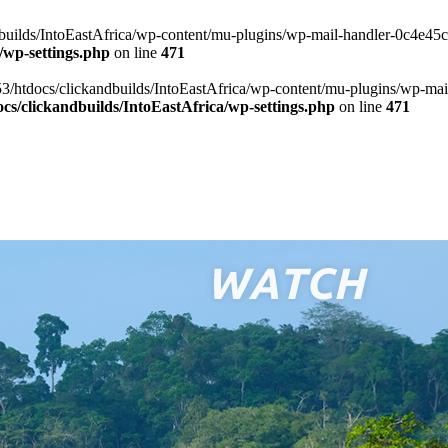
ilds/IntoEastAfrica/wp-content/mu-plugins/wp-mail-handler-0c4e45cd.
/wp-settings.php
on line
471
3/htdocs/clickandbuilds/IntoEastAfrica/wp-content/mu-plugins/wp-mail
s/clickandbuilds/IntoEastAfrica/wp-settings.php
on line
471