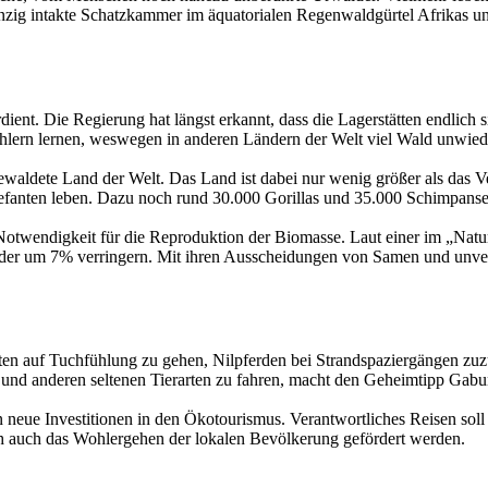
einzig intakte Schatzkammer im äquatorialen Regenwaldgürtel Afrikas u
rdient. Die Regierung hat längst erkannt, dass die Lagerstätten endlic
ehlern lernen, weswegen in anderen Ländern der Welt viel Wald unwiede
waldete Land der Welt. Das Land ist dabei nur wenig größer als das V
lefanten leben. Dazu noch rund 30.000 Gorillas und 35.000 Schimpanse
ne Notwendigkeit für die Reproduktion der Biomasse. Laut einer im „Nat
lder um 7% verringern. Mit ihren Ausscheidungen von Samen und unverd
ten auf Tuchfühlung zu gehen, Nilpferden bei Strandspaziergängen zu
und anderen seltenen Tierarten zu fahren, macht den Geheimtipp Gabun 
eue Investitionen in den Ökotourismus. Verantwortliches Reisen soll 
ich auch das Wohlergehen der lokalen Bevölkerung gefördert werden.