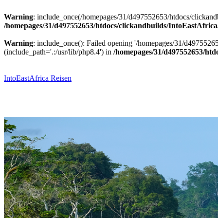
Warning
: include_once(/homepages/31/d497552653/htdocs/clickandbu
/homepages/31/d497552653/htdocs/clickandbuilds/IntoEastAfrica
Warning
: include_once(): Failed opening '/homepages/31/d49755265
(include_path='.:/usr/lib/php8.4') in
/homepages/31/d497552653/htdoc
Zum
Inhalt
springen
IntoEastAfrica Reisen